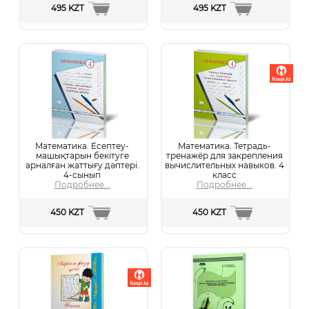
495 KZT
495 KZT
Математика. Есептеу-
Математика. Тетрадь-
машықтарын бекітуге
тренажёр для закрепления
арналған жаттығу дәптері.
вычислительных навыков. 4
4-сынып
класс
Подробнее...
Подробнее...
450 KZT
450 KZT