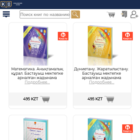
0
Математика. Анықтамалық
Дүниетану. Жаратылыстану.
құрал. Бастауыш мектепке
Бастауыш мектепке
арналған жадынама
арналған жадынама
Подробнее...
Подробнее...
495 KZT
495 KZT