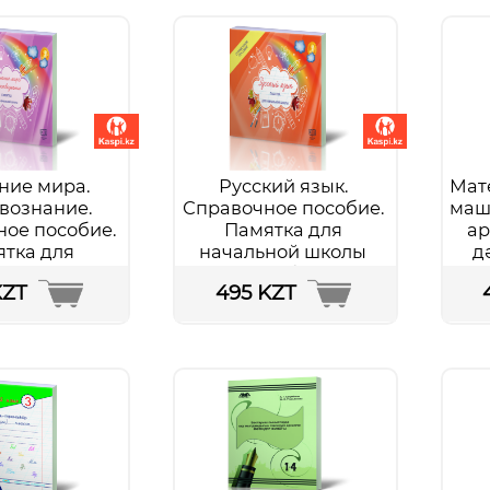
ние мира.
Русский язык.
Мат
вознание.
Справочное пособие.
маш
ое пособие.
Памятка для
ар
тка для
начальной школы
д
ной школы
Подробнее...
KZT
495 KZT
обнее...