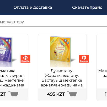
Оплата и доставка
Скачать прайс
матика.
Дүниетану.
Мат
алық құрал.
Жаратылыстану.
з
ш мектепке
Бастауыш мектепке
н жадынама
арналған жадынама
обнее...
Подробнее...
KZT
495 KZT