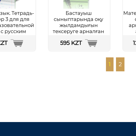
зык. Тетрадь-
Бастауыш
Мате
р 3 для для
сыныптарында оқу
зовательной
жылдамдығын
ар
с русским
тексеруге арналған
 обучения.
мәтіндер жинағы. 1-4
KZT
595 KZT
обнее...
сыныптар
Подробнее...
1
2