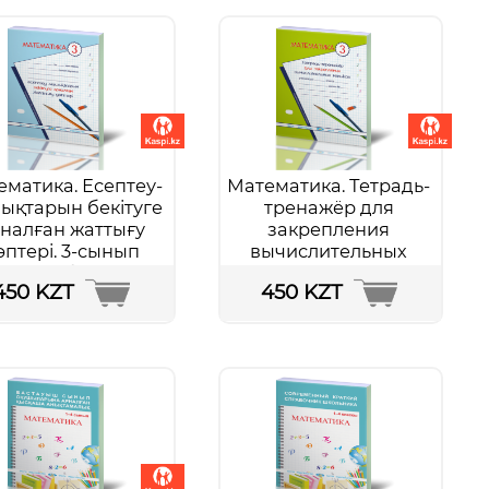
ематика. Есептеу-
Математика. Тетрадь-
ықтарын бекітуге
тренажёр для
налған жаттығу
закрепления
әптері. 3-сынып
вычислительных
Подробнее...
навыков. 3 класс
450 KZT
450 KZT
Подробнее...