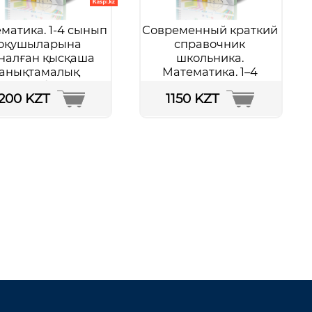
матика. 1-4 сынып
Современный краткий
оқушыларына
справочник
налған қысқаша
школьника.
анықтамалық
Математика. 1–4
Подробнее...
классы
1200 KZT
1150 KZT
Подробнее...