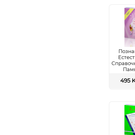
Позна
Естест
Справочн
Памя
началь
495 
Подр