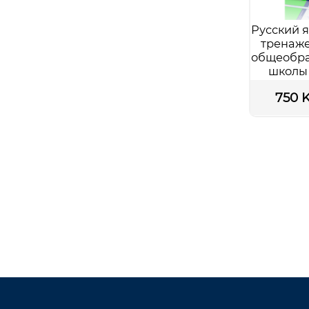
Русский я
тренаже
общеобра
школы 
языком
750 
Подр