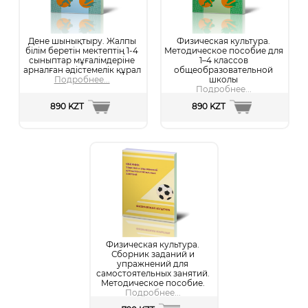
Дене шынықтыру. Жалпы
Физическая культура.
білім беретін мектептің 1-4
Методическое пособие для
сыныптар мұғалімдеріне
1–4 классов
арналған әдістемелік құрал
общеобразовательной
Подробнее...
школы
Подробнее...
890 KZT
890 KZT
Физическая культура.
Сборник заданий и
упражнений для
самостоятельных занятий.
Методическое пособие.
Подробнее...