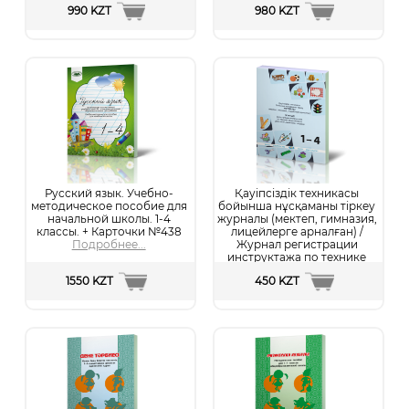
Подробнее...
990 KZT
980 KZT
Русский язык. Учебно-
Қауіпсіздік техникасы
методическое пособие для
бойынша нұсқаманы тіркеу
начальной школы. 1-4
журналы (мектеп, гимназия,
классы. + Карточки №438
лицейлерге арналған) /
Подробнее...
Журнал регистрации
инструктажа по технике
безопасности (для школ,
1550 KZT
450 KZT
гимназий, лицеев)
Подробнее...