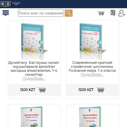
0
Дүниетану. Бастауыш сынып
Современный краткий
оқушыларына арналған
справочник школьника.
қысқаша анықтамалық. 1–4
Познание мира. 1-4 классы
сыныптар
Подробнее...
Подробнее...
1200 KZT
1200 KZT