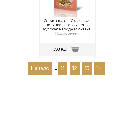
Серия сказок "Сказочная
полянка". Старый конь.
Русская народная сказка
Подробнее...
390 KZT
Начало
...
11
12
13
14