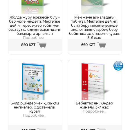
Жолда жүру ережесін білу -
Мен және айналадағы
бәрімізге міндетті. Мектепке
табиғат. Мектепке дейінгі
дейінгі ересектер тобы мен
білім беру мекемелерінде
бастауыш сынып жасындағы
экологиялық тәрбие беру
балаларға арналған
бойынша әдістемелік құрал.
Подробнее...
3-6 жас
Подробнее...
890 KZT
690 KZT
Бүлдіршіндермен қызықты
Бөбектер әні. Әндер
әңгімелер. Әдістемелік
жинағы. 3-7 жас
құрал
Подробнее...
Подробнее...