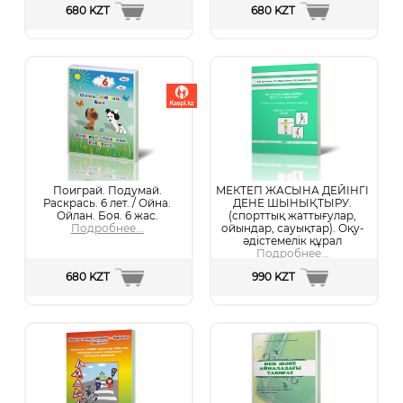
680 KZT
680 KZT
Поиграй. Подумай.
МЕКТЕП ЖАСЫНА ДЕЙІНГІ
Раскрась. 6 лет. / Ойна.
ДЕНЕ ШЫНЫҚТЫРУ.
Ойлан. Боя. 6 жас.
(спорттық жаттығулар,
Подробнее...
ойындар, сауықтар). Оқу-
әдістемелік құрал
Подробнее...
680 KZT
990 KZT