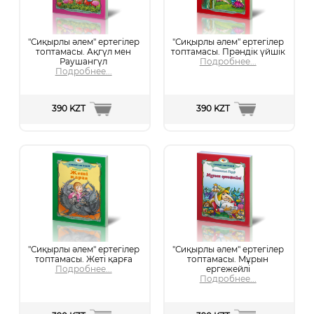
"Сиқырлы әлем" ертегілер
"Сиқырлы әлем" ертегілер
топтамасы. Ақгүл мен
топтамасы. Прәндік үйшік
Раушангүл
Подробнее...
Подробнее...
390 KZT
390 KZT
"Сиқырлы әлем" ертегілер
"Сиқырлы әлем" ертегілер
топтамасы. Жеті қарға
топтамасы. Мұрын
Подробнее...
ергежейлі
Подробнее...