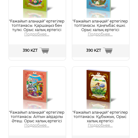
"Ғажайып алаңқай" ертегілер
"Ғажайып алаңқай" ертегілер
топтамасы. Қаршақыз бен
топтамасы. Қаңғыбас ешкі.
түлкі. Орыс халық ертегісі
Орыс халық ертегісі
Подробнее...
Подробнее...
390 KZT
390 KZT
"Ғажайып алаңқай" ертегілер
"Ғажайып алаңқай" ертегілер
топтамасы. Алтын айдарлы
топтамасы. Құбыжық. Орыс
Әтеш. Орыс халық ертегісі
халық ертегісі
Подробнее...
Подробнее...