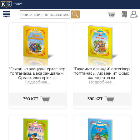
0
"Ғажайып алаңқай" ертегілер
"Ғажайып алаңқай" ертегілер
топтамасы. Бақа ханшайым.
топтамасы. Аю мен ит. Орыс
Орыс халық ертегісі
халық ертегісі
Подробнее...
Подробнее...
390 KZT
390 KZT