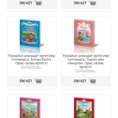
390 KZT
390 KZT
"Ғажайып алаңқай" ертегілер
"Ғажайып алаңқай" ертегілер
топтамасы. Алтын балта.
топтамасы. Тырна мен
Орыс халық ертегісі
көкқұтан. Орыс халық
Подробнее...
ертегісі
Подробнее...
390 KZT
390 KZT